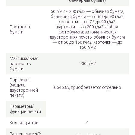
баннерная бумага)
60 г/м2 ~ 200 г/м2 — обычная бумага,
баннерная бумага — от 60 до 90 г/м2,
конверты — от 75 до 90 г/м2,
Плотность
карточки — до 200 г/м2, любая
бумаги
фотобумага; автоматическая
двусторонняя печать: обычная бумага
— от 60 до 160 г/м2, карточки — до
160 г/м2
Максимальная
плотность
200 г/м2
бумаги
Duplex unit
(модуль
C6463A, приобретается отдельно
двусторонней
печати)
Параметры/
функции печати
Кол-во цветов
4
Разрешение ч/б