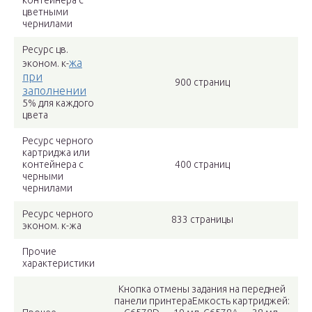
контейнера с
цветными
чернилами
Ресурс цв.
жа
эконом. к-
при
900 страниц
заполнении
5% для каждого
цвета
Ресурс черного
картриджа или
контейнера с
400 страниц
черными
чернилами
Ресурс черного
833 страницы
эконом. к-жа
Прочие
характеристики
Кнопка отмены задания на передней
панели принтераЕмкость картриджей: