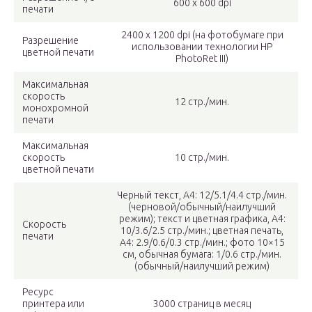
600 x 600 dpi
печати
2400 x 1200 dpi (на фотобумаге при
Разрешение
использовании технологии HP
цветной печати
PhotoRet III)
Максимальная
скорость
12 стр./мин.
монохромной
печати
Максимальная
скорость
10 стр./мин.
цветной печати
Чepный тeкcт, А4: 12/5.1/4.4 стр./мин.
(черновой/обычный/наилучший
режим); тeкcт и цвeтная гpафика, A4:
Скорость
10/3.6/2.5 cтp./мин.; цветная печать,
печати
A4: 2.9/0.6/0.3 cтp./мин.; фото 10×15
см, обычная бумага: 1/0.6 стр./мин.
(обычный/наилучший режим)
Ресурс
принтера или
3000 страниц в месяц