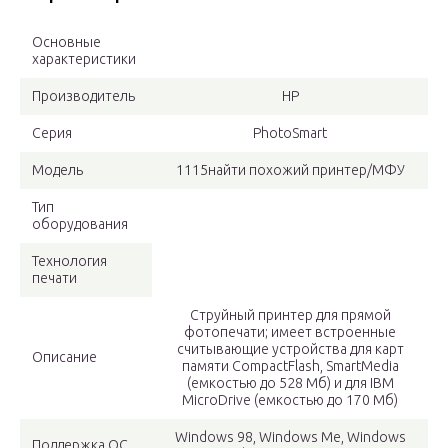
Основные
характеристики
Производитель
HP
Серия
PhotoSmart
Модель
1115найти похожий принтер/МФУ
Тип
оборудования
Технология
печати
Струйный принтер для прямой
фотопечати; имеет встроенные
считывающие устройства для карт
Описание
памяти CompactFlash, SmartMedia
(емкостью до 528 Мб) и для IBM
MicroDrive (емкостью до 170 Мб)
Windows 98, Windows Me, Windows
Поддержка ОС