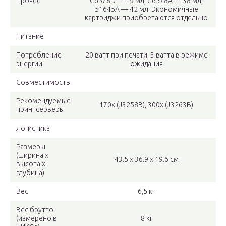
Прочее
C6578D — 19 мл, C6578A — 38 мл,
51645A — 42 мл. Экономичные
картриджи приобретаются отдельно
Питание
Потребление
20 ватт при печати; 3 ватта в режиме
энергии
ожидания
Совместимость
Рекомендуемые
170x (J3258B), 300x (J3263B)
принтсерверы
Логистика
Размеры
(ширина x
43.5 x 36.9 x 19.6 см
высота x
глубина)
Вес
6,5 кг
Вес брутто
(измерено в
8 кг