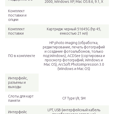
2000, Windows XP, Mac OS 8.6, 9.1, X
Комплект
поставки и
опции
Комплект
Картридж черный 51645G (hp 45,
поставки
емкостью 21 мл)
HP photo imaging (обработка,
редактирование, печать фотографий
и создание фотоальбомов, только
ПО в комплекте
под Windows), ACDSee (сортировка и
просмотр фотографий, Windows и
Mac OS), ArcSoft PhotoImpression 3.0
(Windows и Mac OS)
Интерфейс,
разъемы и
выходы
Слоты для карт
CF Type I/II, SM
памяти
LPT, USB (интерфейсный кабель
Интерфейс