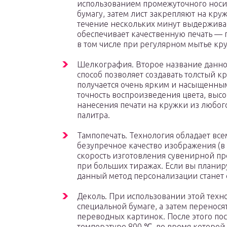
использованием промежуточного носит
бумагу, затем лист закрепляют на круж
течение нескольких минут выдержива
обеспечивает качественную печать — 
в том числе при регулярном мытье кр
Шелкография. Второе название данно
способ позволяет создавать толстый к
получается очень ярким и насыщенны
точность воспроизведения цвета, высо
нанесения печати на кружки из любог
палитра.
Тампопечать. Технология обладает вс
безупречное качество изображения (в 
скорость изготовления сувенирной про
при больших тиражах. Если вы планиру
данный метод персонализации станет
Деколь. При использовании этой техн
специальной бумаге, а затем переносят
переводных картинок. После этого по
температуре 800 ℃, во время которой 