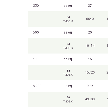
250
за ед.
27
за
6640
тираж
500
за ед.
20
за
10134
тираж
1 000
за ед.
16
за
15720
тираж
5 000
за ед.
9,86
за
49300
тираж