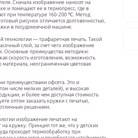
еля. Сначала изображение наносят на
ке и помещают ее в термопресс, где в
ют при температуре 160-200 ℃. Метод
готовый рисунок отличается долговечностью,
ужки в посудомоечной машине.
й технологии — трафаретная печать. Такой
расочный слой, за счет чего изображение
м. Основные преимущества методики:
кая скорость изготовления, возможность
о материала, неограниченная цветовая
еми преимуществами офсета. Это и
том числе мелких деталей), и высокая
дукции, и более чем доступная стоимость
ете оптом заказать кружки с печатью,
 отличным решением.
ологии изображение печатают на
 на кружку. Принцип тот же, что у детских
суда проходит термообработку при
краска спекается и приобретает устойчивость