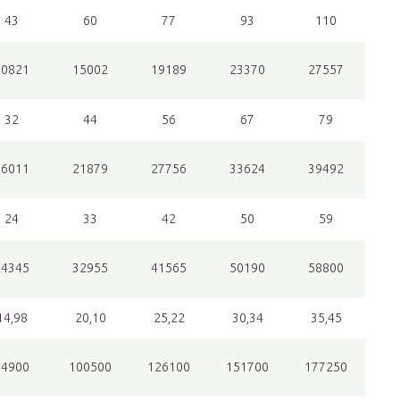
43
60
77
93
110
10821
15002
19189
23370
27557
32
44
56
67
79
16011
21879
27756
33624
39492
24
33
42
50
59
24345
32955
41565
50190
58800
14,98
20,10
25,22
30,34
35,45
74900
100500
126100
151700
177250