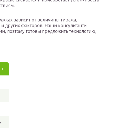
ствиям.
ружках зависит от величины тиража,
 и других факторов. Наши консультанты
и, поэтому готовы предложить технологию,
шт
р
р
р