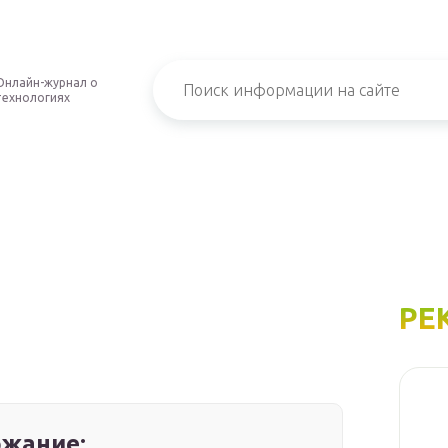
Онлайн-журнал о
технологиях
РЕ
жание: