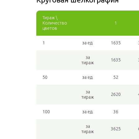
Тираж \
Количество
1
цветов
1
за ед.
1635
за
1635
тираж
50
за ед.
52
за
2620
тираж
100
за ед.
36
за
3625
тираж