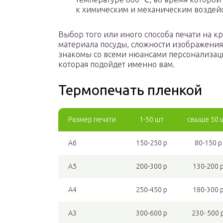
к химическим и механическим воздей
Выбор того или иного способа печати на к
материала посуды, сложности изображения
знакомы со всеми нюансами персонализаци
которая подойдет именно вам.
Термопечать пленкой
Размер печати
1-50 шт
свыше 50 
А6
150-250 р
80-150 р
А5
200-300 р
130-200 
А4
250-450 р
180-300 
А3
300-600 р
230- 500 