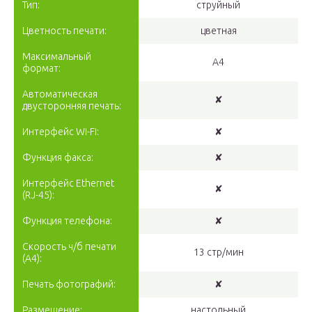
Тип:
струйный
Цветность печати:
цветная
Максимальный
A4
формат:
Автоматическая
✘
двусторонняя печать:
Интерфейс Wi-Fi:
✘
Функция факса:
✘
Интерфейс Ethernet
✘
(RJ-45):
Функция телефона:
✘
Скорость ч/б печати
13 стр/мин
(A4):
Печать фотографий:
✘
Размещение:
настольный