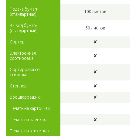
Подача бумаги
100 листов
(стандартная):
Вывод бумаги
50 листов
(стандартный):
Сортер:
✘
Электронная
✘
сортировка:
Сортировка со
✘
сдвигом:
Степлер:
✘
Брошюровщик:
✘
Печать на карточках:
Печать на пленках:
✘
Печать на этикетках: