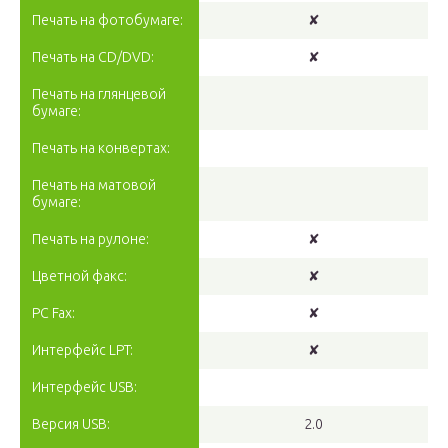
Печать на фотобумаге:
✘
Печать на CD/DVD:
✘
Печать на глянцевой
бумаге:
Печать на конвертах:
Печать на матовой
бумаге:
Печать на рулоне:
✘
Цветной факс:
✘
PC Fax:
✘
Интерфейс LPT:
✘
Интерфейс USB:
Версия USB:
2.0