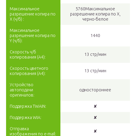
Максимальное
5760Максимальное
разрешение копира по
разрешение копира по Х,
X (ч/б) :
черно-белое
Максимальное
разрешение копира по
1440
Y (ч/б):
Скорость ч/б
13 стр/мин
копирования (A4):
Скорость цветного
13 стр/мин
копирования (A4):
Устройство
автоподачи
одностороннее
оригиналов:
Поддержка TWAIN:
✘
Поддержка WIA:
✘
Отправка
✘
изображения по e-mail: