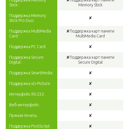
Поддержка Memory
✘Поддержка карт памяти
Stick :
Memory Stick
Поддержка Memory
✘
Stick Pro Duo:
Поддержка MultiMedia
✘Поддержка карт памяти
Card :
MultiMedia Card
Поддержка PC Card:
✘
Поддержка Secure
✘Поддержка карт памяти
Digital :
Secure Digital
Поддержка SmartMedia:
✘
Поддержка xD-Picture:
✘
Интерфейс RS-232:
✘
Веб-интерфейс:
✘
Прямая печать:
✘
Поддержка PostScript:
✘