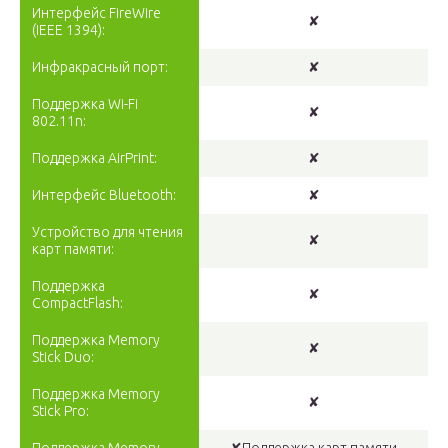
Интерфейс FireWire
✘
(IEEE 1394):
Инфракрасный порт:
✘
Поддержка Wi-Fi
✘
802.11n:
Поддержка AirPrint:
✘
Интерфейс Bluetooth:
✘
Устройство для чтения
✘
карт памяти:
Поддержка
✘
CompactFlash:
Поддержка Memory
✘
Stick Duo:
Поддержка Memory
✘
Stick Pro: