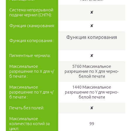
Система непрерывной
✘
подачи чернил (СНПЧ):
Функция сканирования:
✘
Функция копирования
Функция копирования :
Пигментные чернила:
✘
Максимальное
5760 Максимальное
разрешение по X для ч/
разрешение по Х для черно-
б печати :
белой печати
Максимальное
1440 Максимальное
разрешение по Y для ч/
разрешение по Y для черно-
б печати :
белой печати
Печать без полей:
✘
Максимальное
количество копий за
99
цикл: