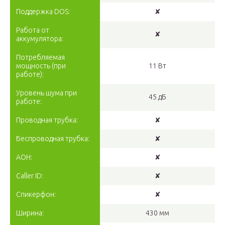
Поддержка DOS:
✘
Работа от
✘
аккумулятора:
Потребляемая
мощность (при
11 Вт
работе):
Уровень шума при
45 дБ
работе:
Проводная трубка:
✘
Беспроводная трубка:
✘
АОН:
✘
Caller ID:
✘
Спикерфон:
✘
Ширина:
430 мм