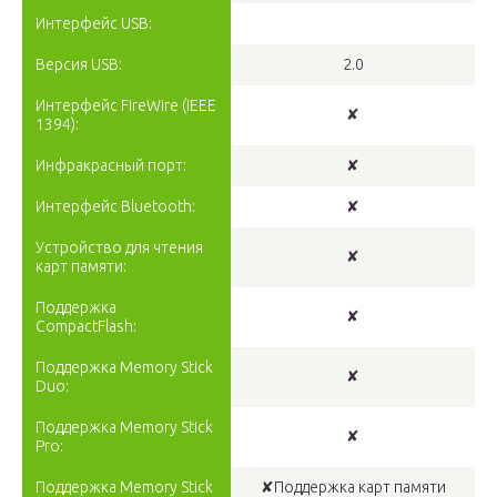
Интерфейс USB:
Версия USB:
2.0
Интерфейс FireWire (IEEE
✘
1394):
Инфракрасный порт:
✘
Интерфейс Bluetooth:
✘
Устройство для чтения
✘
карт памяти:
Поддержка
✘
CompactFlash:
Поддержка Memory Stick
✘
Duo:
Поддержка Memory Stick
✘
Pro:
Поддержка Memory Stick
✘Поддержка карт памяти