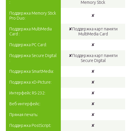
:
Memory Stick
Поддержка Memory Stick
✘
Pro Duo:
Поддержка MultiMedia
✘Поддержка карт памяти
Card :
MultiMedia Card
Поддержка PC Card:
✘
Поддержка Secure Digital
✘Поддержка карт памяти
:
Secure Digital
Поддержка SmartMedia:
✘
Поддержка xD-Picture:
✘
Интерфейс RS-232:
✘
Веб-интерфейс:
✘
Прямая печать:
✘
Поддержка PostScript:
✘