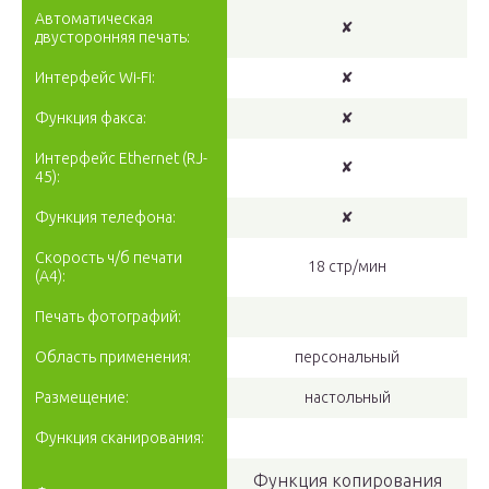
Автоматическая
✘
двусторонняя печать:
Интерфейс Wi-Fi:
✘
Функция факса:
✘
Интерфейс Ethernet (RJ-
✘
45):
Функция телефона:
✘
Скорость ч/б печати
18 стр/мин
(A4):
Печать фотографий:
Область применения:
персональный
Размещение:
настольный
Функция сканирования:
Функция копирования