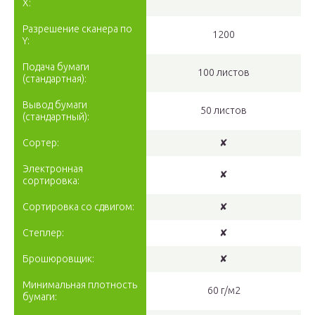
Х:
Разрешение сканера по
1200
Y:
Подача бумаги
100 листов
(стандартная):
Вывод бумаги
50 листов
(стандартный):
Сортер:
✘
Электронная
✘
сортировка:
Сортировка со сдвигом:
✘
Степлер:
✘
Брошюровщик:
✘
Минимальная плотность
60 г/м2
бумаги: