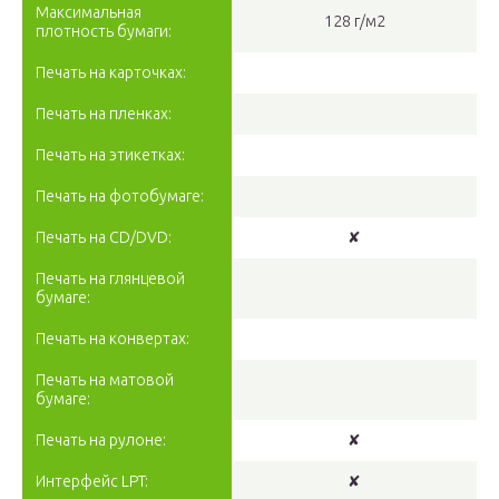
Максимальная
128 г/м2
плотность бумаги:
Печать на карточках:
Печать на пленках:
Печать на этикетках:
Печать на фотобумаге:
Печать на CD/DVD:
✘
Печать на глянцевой
бумаге:
Печать на конвертах:
Печать на матовой
бумаге:
Печать на рулоне:
✘
Интерфейс LPT:
✘