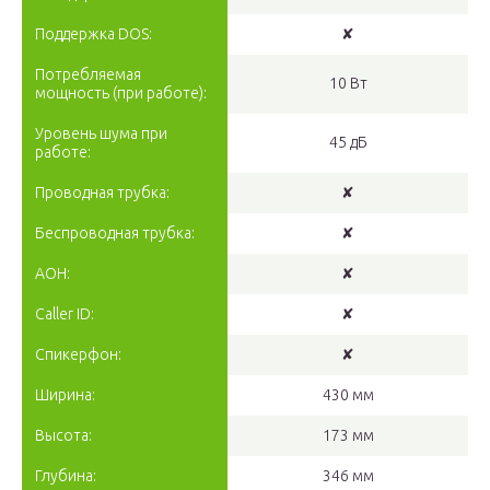
Поддержка DOS:
✘
Потребляемая
10 Вт
мощность (при работе):
Уровень шума при
45 дБ
работе:
Проводная трубка:
✘
Беспроводная трубка:
✘
АОН:
✘
Caller ID:
✘
Спикерфон:
✘
Ширина:
430 мм
Высота:
173 мм
Глубина:
346 мм