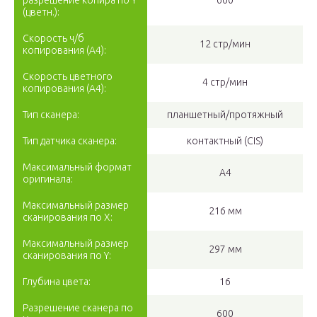
разрешение копира по Y
600
(цветн.):
Скорость ч/б
12 стр/мин
копирования (A4):
Скорость цветного
4 стр/мин
копирования (A4):
Тип сканера:
планшетный/протяжный
Тип датчика сканера:
контактный (CIS)
Максимальный формат
A4
оригинала:
Максимальный размер
216 мм
сканирования по X:
Максимальный размер
297 мм
сканирования по Y:
Глубина цвета:
16
Разрешение сканера по
600