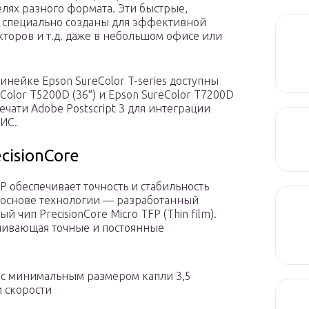
телях разного формата. Эти быстрые,
 специально созданы для эффективной
торов и т.д. даже в небольшом офисе или
нейке Epson SureColor T-series доступны
Color T5200D (36″) и Epson SureColor T7200D
ечати Adobe Postscript 3 для интеграции
ИС.
cisionCore
P обеспечивает точность и стабильность
В основе технологии — разработанный
ип PrecisionCore Micro TFP (Thin film).
чивающая точные и постоянные
 с минимальным размером капли 3,5
и скорости