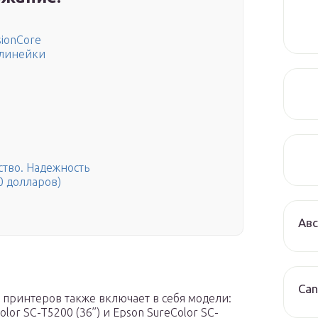
sionCore
 линейки
ство. Надежность
70 долларов)
Авс
0
Can
ринтеров также включает в себя модели:
olor SC-T5200 (36’’) и Epson SureColor SC-