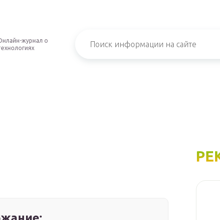
Онлайн-журнал о
технологиях
РЕ
жание: