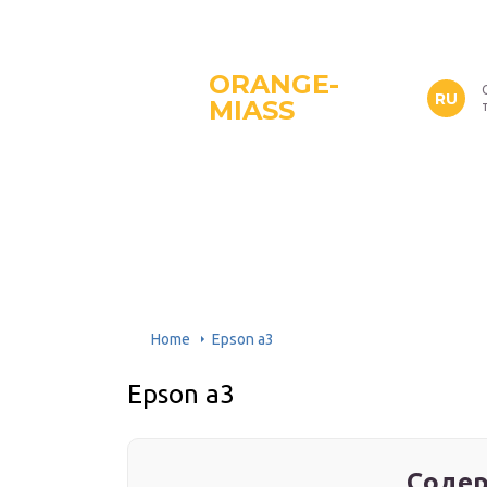
ORANGE-
RU
MIASS
Home
Epson a3
Epson a3
Содер