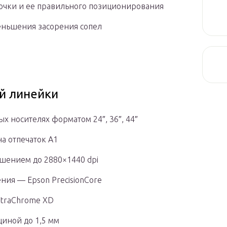
точки и ее правильного позиционирования
еньшения засорения сопел
й линейки
х носителях форматом 24″, 36″, 44″
на отпечаток А1
ешением до 2880×1440 dpi
ния — Epson PrecisionCore
ltraChrome ХD
щиной до 1,5 мм