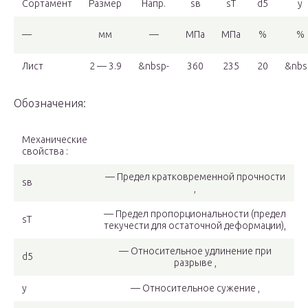
Сортамент
Размер
Напр.
sв
sT
d5
y
—
мм
—
МПа
МПа
%
%
Лист
2 — 3.9
&nbsp-
360
235
20
&nbs
Обозначения:
Механические
свойства :
— Предел кратковременной прочности
sв
,
— Предел пропорциональности (предел
sT
текучести для остаточной деформации),
— Относительное удлинение при
d5
разрыве ,
y
— Относительное сужение ,