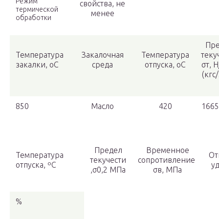
Режим
свойства, не
термической
менее
обработки
Пре
Температура
Закалочная
Температура
теку
закалки, оС
среда
отпуска, оС
σт, 
(кгс
850
Масло
420
1665
Предел
Временное
Температура
От
текучести
сопротивление
отпуска, ºС
у
,σ0,2 МПа
σв, МПа
%