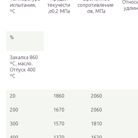
Относ
испытания,
текучести
сопротивление
удлин
ºС
,σ0,2 МПа
σв, МПа
%
Закалка 860
ºС, масло.
Отпуск 400
ºС
20
1860
2060
200
1670
2060
300
1570
1810
400
1370
1620