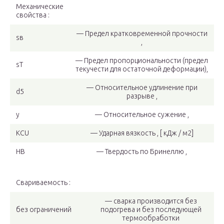
Механические
свойства :
— Предел кратковременной прочности
sв
,
— Предел пропорциональности (предел
sT
текучести для остаточной деформации),
— Относительное удлинение при
d5
разрыве ,
y
— Относительное сужение ,
KCU
— Ударная вязкость , [ кДж / м2]
HB
— Твердость по Бринеллю ,
Свариваемость :
— сварка производится без
без ограничений
подогрева и без последующей
термообработки