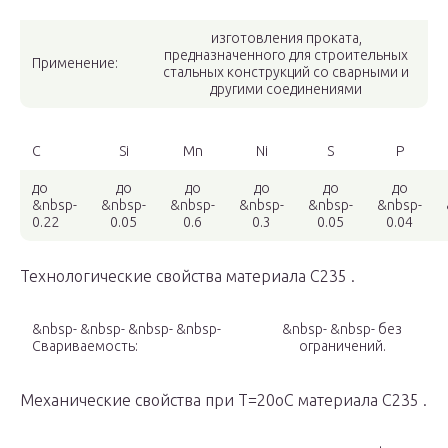
изготовления проката,
предназначенного для строительных
Применение:
стальных конструкций со сварными и
другими соединениями
C
Si
Mn
Ni
S
P
до
до
до
до
до
до
&nbsp-
&nbsp-
&nbsp-
&nbsp-
&nbsp-
&nbsp-
0.22
0.05
0.6
0.3
0.05
0.04
Технологические свойства материала С235 .
&nbsp- &nbsp- &nbsp- &nbsp-
&nbsp- &nbsp- без
Свариваемость:
ограничений.
Механические свойства при Т=20oС материала С235 .