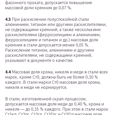
фасонного проката, допускается повышение
массовой доли кремния до 0,07 %.
4.3
При раскислении полуспокойной стали
алюминием, титаном или другими раскислителями,
не содержащими кремний, а также несколькими
раскислителями (ферросилицием и алюминием,
ферросилицием и титаном и др.) массовая доля
кремния в стали допускается менее 0,05 %.
Раскисление титаном, алюминием и другими
раскислителями, не содержащими кремний,
указывают в документе о качестве.
4.4
Массовая доля хрома, никеля и меди в стали всех
марок, кроме Ст0, должна быть не более 0,30 %
каждого .В стали марки Ст0 массовая доля хрома,
никеля и меди не нормируется.
В стали, изготовленной скрап-процессом,
допускается массовая доля меди до 0,40 %, хрома и
никеля — до 0,35 % каждого. При этом в стали марок
Ст3кп, Ст3пс, Ст3сп, Ст3Гпс и Ст3Гсп массовая доля