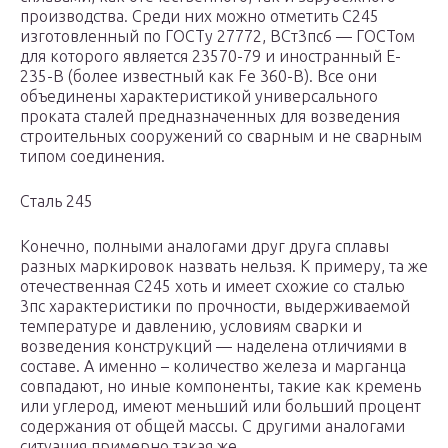
производства. Среди них можно отметить С245
изготовленный по ГОСТу 27772, ВСт3пс6 — ГОСТом
для которого является 23570-79 и иностранный E-
235-B (более известный как Fe 360-B). Все они
объединены характеристикой универсального
проката сталей предназначенных для возведения
строительных сооружений со сварным и не сварным
типом соединения.
Сталь 245
Конечно, полными аналогами друг друга сплавы
разных маркировок назвать нельзя. К примеру, та же
отечественная С245 хоть и имеет схожие со сталью
3пс характеристики по прочности, выдерживаемой
температуре и давлению, условиям сварки и
возведения конструкций — наделена отличиями в
составе. А именно – количество железа и марганца
совпадают, но иные компоненты, такие как кремень
или углерод, имеют меньший или больший процент
содержания от общей массы. С другими аналогами
ситуация примерно такая же.