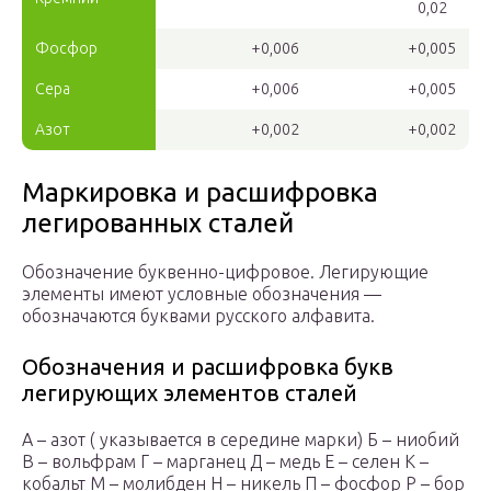
0,02
Фосфор
+0,006
+0,005
Сера
+0,006
+0,005
Азот
+0,002
+0,002
Маркировка и расшифровка
легированных сталей
Обозначение буквенно-цифровое. Легирующие
элементы имеют условные обозначения —
обозначаются буквами русского алфавита.
Обозначения и расшифровка букв
легирующих элементов сталей
А – азот ( указывается в середине марки) Б – ниобий
В – вольфрам Г – марганец Д – медь Е – селен К –
кобальт М – молибден Н – никель П – фосфор Р – бор