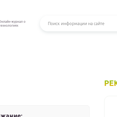
Онлайн-журнал о
технологиях
РЕ
жание: