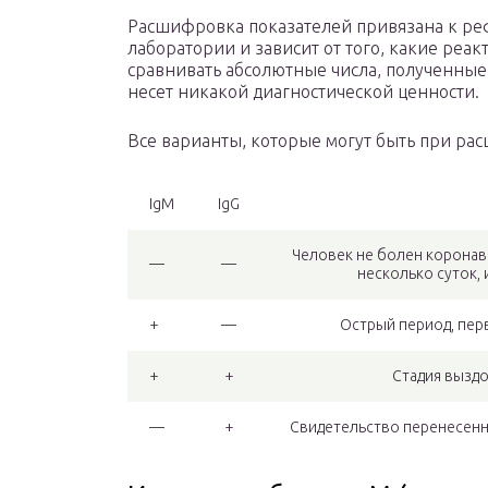
Расшифровка показателей привязана к р
лаборатории и зависит от того, какие реак
сравнивать абсолютные числа, полученные 
несет никакой диагностической ценности.
Все варианты, которые могут быть при рас
IgM
IgG
Человек не болен корона
—
—
несколько суток, 
+
—
Острый период, пер
+
+
Стадия выздо
—
+
Свидетельство перенесен