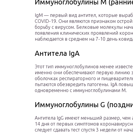
Иммуноглобулины М (ранние
IgM — первый вид антител, которые выраб
COVID-19. Они являются признаком острой
борьбу с вирусом. Белковые молекулы начи
появления клинических проявлений корон
наблюдается в среднем на 7-10 день ковида,
Антитела IgA
Этот тип иммуноглобулинов менее известе
именно они обеспечивают первую линию з
оболочках респираторного и пищеварител
пытаются обезвредить патогены. IgA повыш
одновременно с иммуноглобулинами М.
Иммуноглобулины G (поздни
Антитела IgG имеют меньший размер, чем а
14 дня от первых симптомов коронавирусн
следует сдавать тест спустя 3 недели от на