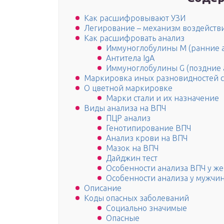
Как расшифровывают УЗИ
Легирование – механизм воздейств
Как расшифровать анализ
Иммуноглобулины М (ранние а
Антитела IgA
Иммуноглобулины G (поздние 
Маркировка иных разновидностей с
О цветной маркировке
Марки стали и их назначение
Виды анализа на ВПЧ
ПЦР анализ
Генотипирование ВПЧ
Анализ крови на ВПЧ
Мазок на ВПЧ
Дайджин тест
Особенности анализа ВПЧ у ж
Особенности анализа у мужчи
Описание
Коды опасных заболеваний
Социально значимые
Опасные