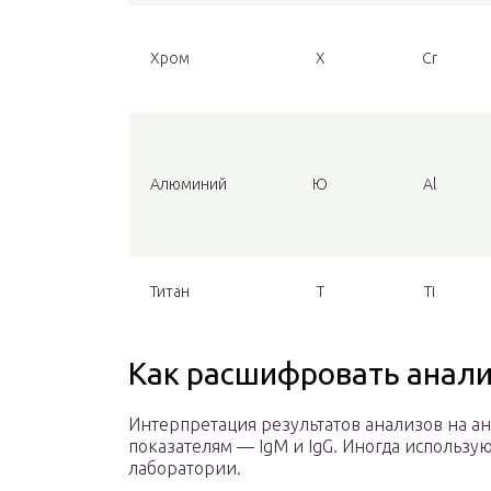
Хром
Х
Cr
Алюминий
Ю
Al
Титан
Т
Ti
Как расшифровать анали
Интерпретация результатов анализов на ан
показателям — IgM и IgG. Иногда использую
лаборатории.