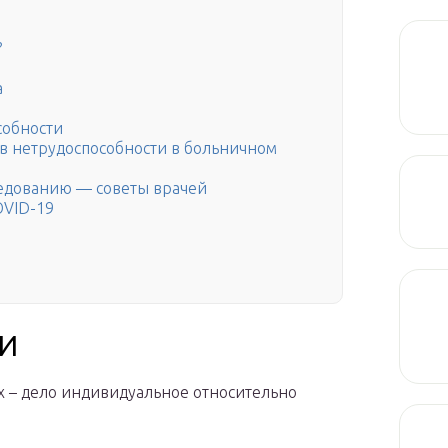
?
а
собности
в нетрудоспособности в больничном
ледованию — советы врачей
OVID-19
ЗИ
 – дело индивидуальное относительно