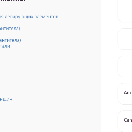
ия легирующих элементов
нтитела)
антитела)
тали
Авс
енщин
н
Can