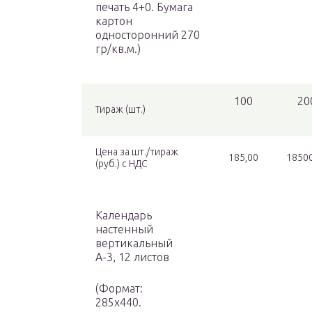
печать 4+0. Бумага
картон
односторонний 270
гр/кв.м.)
100
20
Тираж (шт.)
Цена за шт./тираж
185,00
18500
(руб.) с НДС
Календарь
настенный
вертикальный
А-3, 12 листов
(Формат:
285х440.