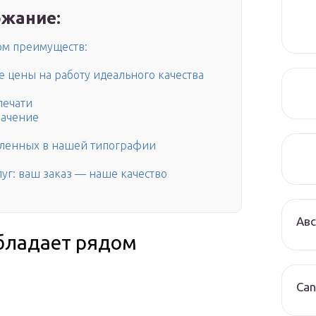
жание:
ом преимуществ:
 цены на работу идеального качества
печати
начение
вленных в нашей типографии
уг: ваш заказ — наше качество
Авс
бладает рядом
Can