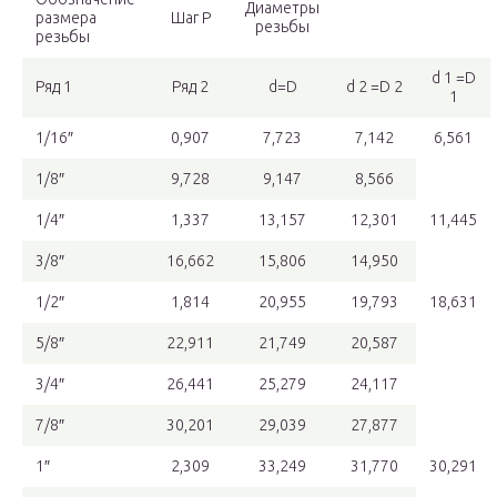
Диаметры
размера
Шаг Р
резьбы
резьбы
d 1 =D
Ряд 1
Ряд 2
d=D
d 2 =D 2
1
1/16″
0,907
7,723
7,142
6,561
1/8″
9,728
9,147
8,566
1/4″
1,337
13,157
12,301
11,445
3/8″
16,662
15,806
14,950
1/2″
1,814
20,955
19,793
18,631
5/8″
22,911
21,749
20,587
3/4″
26,441
25,279
24,117
7/8″
30,201
29,039
27,877
1″
2,309
33,249
31,770
30,291