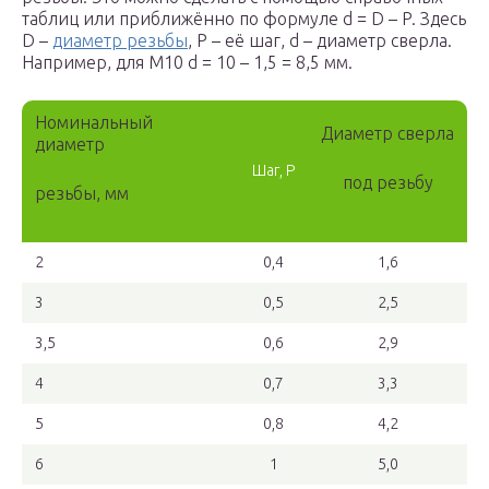
таблиц или приближённо по формуле d = D – P. Здесь
D –
диаметр резьбы
, P – её шаг, d – диаметр сверла.
Например, для М10 d = 10 – 1,5 = 8,5 мм.
Номинальный
Диаметр сверла
диаметр
Шаг, P
под резьбу
резьбы, мм
2
0,4
1,6
3
0,5
2,5
3,5
0,6
2,9
4
0,7
3,3
5
0,8
4,2
6
1
5,0