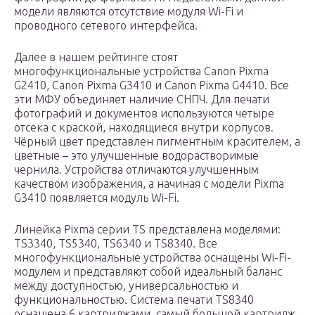
модели являются отсутствие модуля Wi-Fi и
проводного сетевого интерфейса.
Далее в нашем рейтинге стоят
многофункциональные устройства Canon Pixma
G2410, Canon Pixma G3410 и Canon Pixma G4410. Все
эти МФУ объединяет наличие СНПЧ. Для печати
фотографий и документов используются четыре
отсека с краской, находящиеся внутри корпусов.
Чёрный цвет представлен пигментным красителем, а
цветные – это улучшенные водорастворимые
чернила. Устройства отличаются улучшенным
качеством изображения, а начиная с модели Pixma
G3410 появляется модуль Wi-Fi.
Линейка Pixma серии TS представлена моделями:
TS3340, TS5340, TS6340 и TS8340. Все
многофункциональные устройства оснащены Wi-Fi-
модулем и представляют собой идеальный баланс
между доступностью, универсальностью и
функциональностью. Система печати TS8340
оснащена 6 картриджами, самый большой картридж