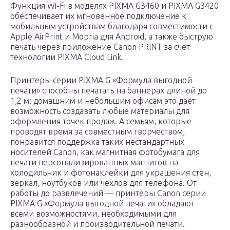
Функция Wi-Fi в моделях PIXMA G3460 и PIXMA G3420
обеспечивает их мгновенное подключение к
мобильным устройствам благодаря совместимости с
Apple AirPrint и Mopria для Android, а также быструю
печать через приложение Canon PRINT за счет
технологии PIXMA Cloud Link.
Принтеры серии PIXMA G «Формула выгодной
печати» способны печатать на баннерах длиной до
1,2 м: домашним и небольшим офисам это дает
возможность создавать любые материалы для
оформления точек продаж. А семьям, которые
проводят время за совместным творчеством,
понравится поддержка таких нестандартных
носителей Canon, как магнитная фотобумага для
печати персонализированных магнитов на
холодильник и фотонаклейки для украшения стен,
зеркал, ноутбуков или чехлов для телефона. От
работы до развлечений — принтеры Canon серии
PIXMA G «Формула выгодной печати» обладают
всеми возможностями, необходимыми для
разнообразной и производительной печати.