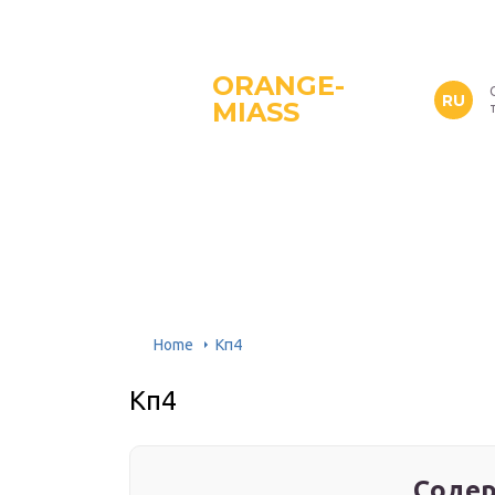
ORANGE-
RU
MIASS
Home
Кп4
Кп4
Содер