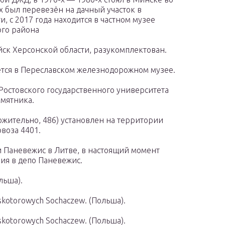
-х был перевезён на дачный участок в
 с 2017 года находится в частном музее
ого района
йск Херсонской области, разукомплектован.
ется в Переславском железнодорожном музее.
Ростовского государственного университета
амятника.
жительно, 486) установлен на территории
воза 4401.
ии Паневежис в Литве, в настоящий момент
ния в депо Паневежис.
льша).
skotorowych Sochaczew. (Польша).
skotorowych Sochaczew. (Польша).