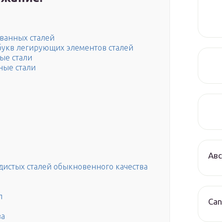
ванных сталей
укв легирующих элементов сталей
ые стали
ные стали
Авс
истых сталей обыкновенного качества
п
Can
ва