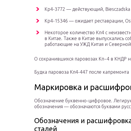
Kp4-3772 — действующий, Biesczadska k
Kp4-15346 — ожидает реставрации, Ostr
Некоторое количество К
п
4 с неизвес
в Китае. Также в Китае выпускались 
работающие на УЖД Китая и Северной 
О сохранившихся паровозах К
п
−4 в КНДР н
Будка паровоза К
п
4-447 после капремонта
Маркировка и расшифро
Обозначение буквенно-цифровое. Легиру
обозначения — обозначаются буквами русс
Обозначения и расшифровка
сталей