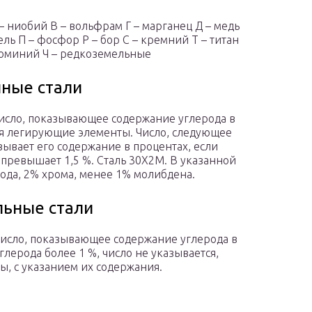
 – ниобий В – вольфрам Г – марганец Д – медь
ель П – фосфор Р – бор С – кремний Т – титан
люминий Ч – редкоземельные
ные стали
число, показывающее содержание углерода в
ся легирующие элементы. Число, следующее
ывает его содержание в процентах, если
 превышает 1,5 %. Сталь 30Х2М. В указанной
рода, 2% хрома, менее 1% молибдена.
льные стали
число, показывающее содержание углерода в
лерода более 1 %, число не указывается,
, с указанием их содержания.