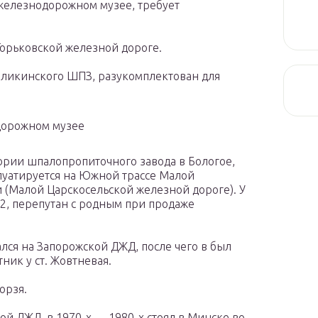
 железнодорожном музее, требует
Горьковской железной дороге.
аликинского ШПЗ, разукомплектован для
дорожном музее
тории шпалопропиточного завода в Бологое,
плуатируется на Южной трассе Малой
 (Малой Царскосельской железной дороге). У
32, перепутан с родным при продаже
ался на Запорожской ДЖД, после чего в был
ник у ст. Жовтневая.
орзя.
ой ДЖД, в 1970-х — 1980-х стоял в Минске во