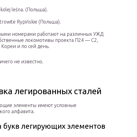
olej leśna. (Польша).
owite Rypińskie (Польша).
тными номерами работают на различных УЖД
собственные локомотивы проекта П24 — C2,
Кореи и по сей день.
ичего не известно.
вка легированных сталей
ющие элементы имеют условные
кого алфавита.
 букв легирующих элементов