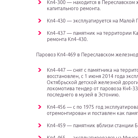
К
п
4-300 — находится в Переславском
капитального ремонта.
К
п
4-430 — эксплуатируется на Малой 
К
п
4-437 — памятник на территории К
ремонта Кп4-430.
Паровоз Кп4-469 в Переславском железно
К
п
4-447 — снят с памятника на терри
восстановлен, с 1 июня 2014 года экс
Октябрьской детской железной дороги
локомотива тендер от паровоза Кч4-3
последнего в музей в Эстонию.
К
п
4-456 — с по 1975 год эксплуатиров
отремонтирован и поставлен как памят
К
п
4-459 — памятник вблизи станции Б
К
п
4-465 — эксплуатировался на Минск