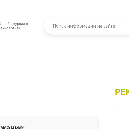
Онлайн-журнал о
технологиях
РЕ
жание: