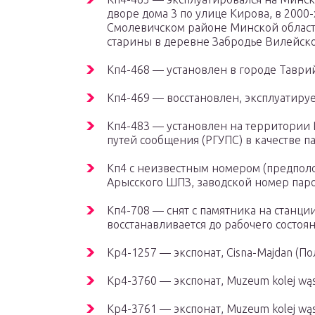
дворе дома 3 по улице Кирова, в 2000
Смолевичском районе Минской области,
старины в деревне Забродье Вилейск
К
п
4-468 — установлен в городе Таври
К
п
4-469 — восстановлен, эксплуатиру
К
п
4-483 — установлен на территории 
путей сообщения (РГУПС) в качестве п
К
п
4 с неизвестным номером (предполо
Арысского ШПЗ, заводской номер паро
К
п
4-708 — снят с памятника на станц
восстанавливается до рабочего состоя
Kp4-1257 — экспонат, Cisna-Majdan (По
Kp4-3760 — экспонат, Muzeum kolej wą
Kp4-3761 — экспонат, Muzeum kolej wą