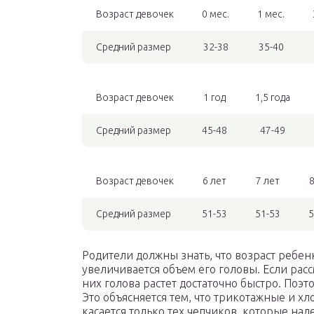
Возраст девочек
0 мес.
1 мес.
Средний размер
32-38
35-40
Возраст девочек
1 год
1,5 года
Средний размер
45-48
47-49
Возраст девочек
6 лет
7 лет
8
Средний размер
51-53
51-53
5
Родители должны знать, что возраст ребенк
увеличивается объем его головы. Если рас
них голова растет достаточно быстро. Поэт
Это объясняется тем, что трикотажные и хл
касается только тех чепчиков, которые над