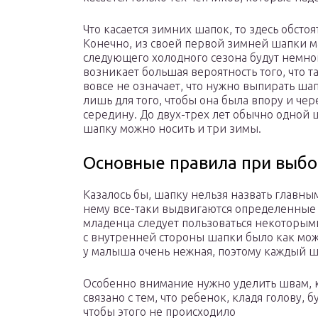
Что касается зимних шапок, то здесь обсто
Конечно, из своей первой зимней шапки 
следующего холодного сезона будут немног
возникает большая вероятность того, что та
вовсе не означает, что нужно выпирать ша
лишь для того, чтобы она была впору и чер
середину. До двух-трех лет обычно одной ш
шапку можно носить и три зимы.
Основные правила при выбо
Казалось бы, шапку нельзя назвать главны
нему все-таки выдвигаются определенные 
младенца следует пользоваться некоторым
с внутренней стороны шапки было как мо
у малыша очень нежная, поэтому каждый ш
Особенно внимание нужно уделить швам, к
связано с тем, что ребенок, кладя голову, 
чтобы этого не происходило