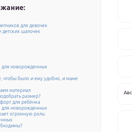
жание:
чепчиков для девочек
 детских шапочек
а для новорожденных
 чтобы было и ему удобно, и маме
аем материал
Авс
подобрать размер?
мфорт для ребёнка
а для новорожденных
рает огромную роль:
енных
обходимы?