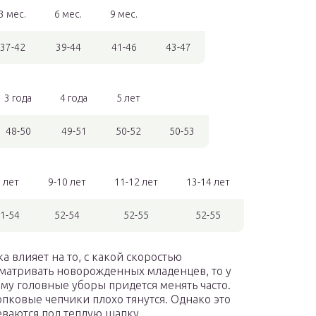
3 мес.
6 мес.
9 мес.
37-42
39-44
41-46
43-47
3 года
4 года
5 лет
48-50
49-51
50-52
50-53
 лет
9-10 лет
11-12 лет
13-14 лет
1-54
52-54
52-55
52-55
а влияет на то, с какой скоростью
сматривать новорожденных младенцев, то у
ому головные уборы придется менять часто.
опковые чепчики плохо тянутся. Однако это
еваются под теплую шапку.