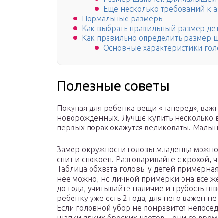
Еще несколько требований к 
Нормальные размеры
Как выбрать правильный размер де
Как правильно определить размер ш
Основные характеристики гол
Полезные советы
Покупая для ребенка вещи «наперед», важ
новорожденных. Лучше купить несколько в
первых порах окажутся великоваты. Малыш
Замер окружности головы младенца можно 
спит и спокоен. Разговаривайте с крохой, 
Таблица обхвата головы у детей примерная,
нее можно, но личной примерки она все ж
до года, учитывайте наличие и грубость шв
ребенку уже есть 2 года, для него важен н
Если головной убор не понравится непоседе
шапки ярких броских цветов – они со врем