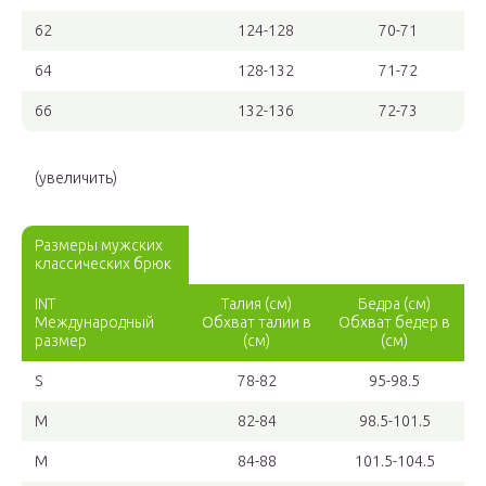
62
124-128
70-71
64
128-132
71-72
66
132-136
72-73
(увеличить)
Размеры мужских
классических брюк
INT
Талия (см)
Бедра (см)
Международный
Обхват талии в
Обхват бедер в
размер
(см)
(см)
S
78-82
95-98.5
М
82-84
98.5-101.5
М
84-88
101.5-104.5