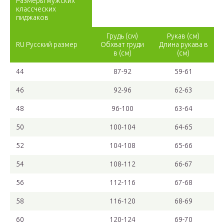
Размеры мужских
классческих
пиджаков
Грудь (см)
Рукав (см)
RU Русский размер
Обхват груди
Длина рукава в
в (см)
(см)
44
87-92
59-61
46
92-96
62-63
48
96-100
63-64
50
100-104
64-65
52
104-108
65-66
54
108-112
66-67
56
112-116
67-68
58
116-120
68-69
60
120-124
69-70