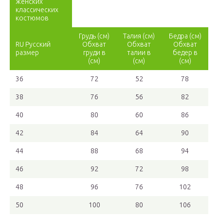
женских
классических
костюмов
Грудь (см)
Талия (см)
Бедра (см)
RU Русский
Обхват
Обхват
Обхват
размер
груди в
талии в
бедер в
(см)
(см)
(см)
36
72
52
78
38
76
56
82
40
80
60
86
42
84
64
90
44
88
68
94
46
92
72
98
48
96
76
102
50
100
80
106