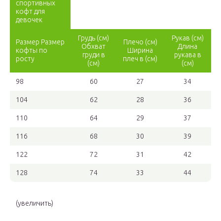
спортивных
кофт для
девочек
Грудь (см)
Рукав (см)
Размер Размер
Плечо (см)
Обхват
Длина
кофты по
Ширина
груди в
рукава в
росту
плеч в (см)
(см)
(см)
98
60
27
34
104
62
28
36
110
64
29
37
116
68
30
39
122
72
31
42
128
74
33
44
(увеличить)