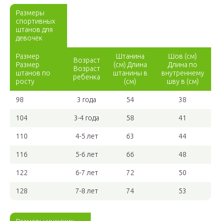
Размеры
спортивных
штанов для
девочек
Размер
Штанина
Шов (см)
Возраст
Размер
(см) Длина
Длина по
Возраст
штанов по
штанины в
внутреннему
ребенка
росту
(см)
шву в (см)
98
3 года
54
38
104
3-4 года
58
41
110
4-5 лет
63
44
116
5-6 лет
66
48
122
6-7 лет
72
50
128
7-8 лет
74
53