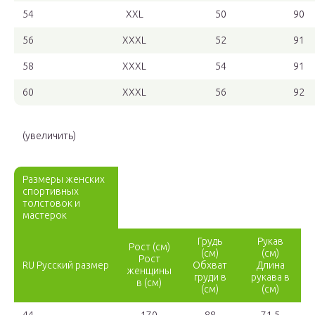
54
XXL
50
90
56
XXXL
52
91
58
XXXL
54
91
60
XXXL
56
92
(увеличить)
Размеры женских
спортивных
толстовок и
мастерок
Грудь
Рукав
Рост (см)
(см)
(см)
Рост
RU Русский размер
Обхват
Длина
женщины
груди в
рукава в
в (см)
(см)
(см)