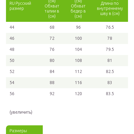
(см)
(см)
RU Русский
Длина по
Обхват
Обхват
размер
внутреннему
талии в
бедер в
шву в (см)
(см)
(см)
44
68
96
76.5
46
72
100
78
48
76
104
79.5
50
80
108
81
52
84
112
82.5
54
88
116
83
56
92
120
83.5
(увеличить)
Размеры