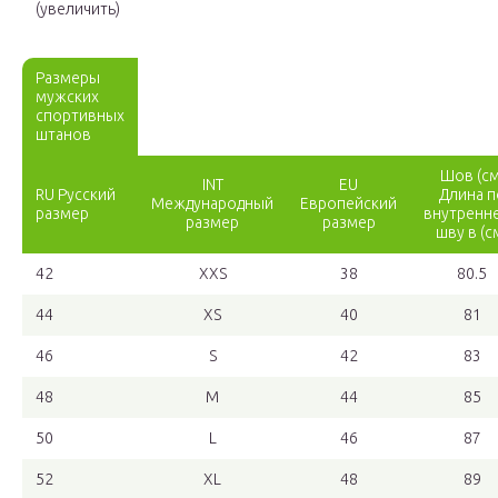
(увеличить)
Размеры
мужских
спортивных
штанов
Шов (см
INT
EU
RU Русский
Длина п
Международный
Европейский
размер
внутренн
размер
размер
шву в (с
42
ХХS
38
80.5
44
XS
40
81
46
S
42
83
48
M
44
85
50
L
46
87
52
XL
48
89