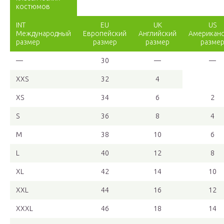
костюмов
INT
EU
UK
US
Международный
Европейский
Английский
Американ
размер
размер
размер
разме
—
30
—
—
XXS
32
4
XS
34
6
2
S
36
8
4
M
38
10
6
L
40
12
8
XL
42
14
10
XXL
44
16
12
XXXL
46
18
14