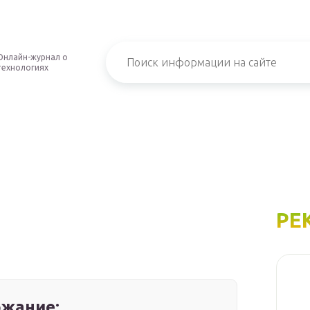
Онлайн-журнал о
технологиях
РЕ
жание: