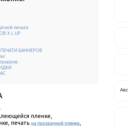
атной печати
В X L UP
ПЕЧАТИ БАННЕРОВ
мы:
ерьеров:
КИДКИ
НАС
Авс
А
е
оклеющейся пленке,
ке, печать
,
на прозрачной пленке