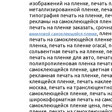
изображений на пленке, печать п
металлизированной пленке, печа
типография печать на пленке, печ
рекламы на самоклеющейся пленке
печать на пленке заказать, срочн
, плен
виниловой самоклеющейся пленке
печать на самоклеющейся пленке
пленка, печать на пленке oracal,
сольвентная печать на пленке, п
печать на пленке для авто, печат
полипропиленовая пленка печать
самоклеющейся пленке, цветная 
рекламная печать на пленке, печа
клеящейся пленке, печать накле
москва, печать на транслюцентно
самоклеющейся пленке, печать н
широкоформатная печать на само
самоклеющейся пленке цена, печ
пленке, печать на самоклеющейся