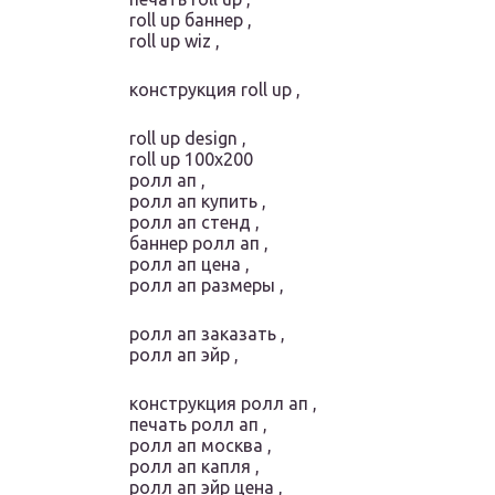
roll up баннер ,
roll up wiz ,
конструкция roll up ,
roll up design ,
roll up 100х200
ролл ап ,
ролл ап купить ,
ролл ап стенд ,
баннер ролл ап ,
ролл ап цена ,
ролл ап размеры ,
ролл ап заказать ,
ролл ап эйр ,
конструкция ролл ап ,
печать ролл ап ,
ролл ап москва ,
ролл ап капля ,
ролл ап эйр цена ,