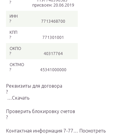
1197746396583
?
присвоен: 20.06.2019
ИНН
?
7713468700
КПП
?
771301001
ОКПО
?
40317764
ОКТМО
?
45341000000
Реквизиты для договора
?
…Скачать
Проверить блокировку cчетов
?
Контактная информация 7-77… Посмотреть