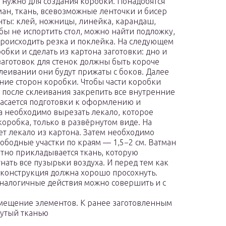
о нужно для создания коробки. Понадобятся
ман, ткань, всевозможные ленточки и бисер
нты: клей, ножницы, линейка, карандаш,
бы не испортить стол, можно найти подложку,
происходить резка и поклейка. На следующем
бки и сделать из картона заготовки: дно и
 заготовок для стенок должны быть короче
клеивании они будут прижаты с боков. Далее
ние сторон коробки. Чтобы части коробки
после склеивания закрепить все внутренние
асается подготовки к оформлению и
 необходимо вырезать лекало, которое
 коробка, только в развёрнутом виде. На
т лекало из картона. Затем необходимо
свободные участки по краям — 1,5−2 см. Ватман
атно прикладывается ткань, которую
нать все пузырьки воздуха. И перед тем как
я конструкция должна хорошо просохнуть.
аналогичные действия можно совершить и с
мещение элементов. К ранее заготовленным
янутый тканью