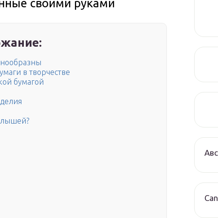
нные своими руками
жание:
знообразны
умаги в творчестве
кой бумагой
оделия
малышей?
Авс
Can