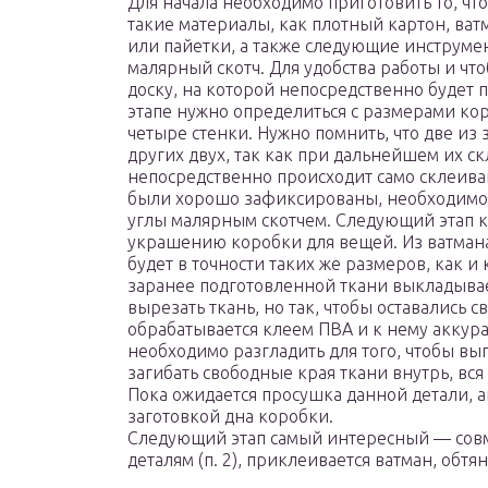
Для начала необходимо приготовить то, чт
такие материалы, как плотный картон, ват
или пайетки, а также следующие инструме
малярный скотч. Для удобства работы и что
доску, на которой непосредственно будет 
этапе нужно определиться с размерами коро
четыре стенки. Нужно помнить, что две из
других двух, так как при дальнейшем их с
непосредственно происходит само склеива
были хорошо зафиксированы, необходимо 
углы малярным скотчем. Следующий этап к
украшению коробки для вещей. Из ватмана
будет в точности таких же размеров, как и
заранее подготовленной ткани выкладывае
вырезать ткань, но так, чтобы оставались 
обрабатывается клеем ПВА и к нему аккур
необходимо разгладить для того, чтобы выг
загибать свободные края ткани внутрь, вс
Пока ожидается просушка данной детали, 
заготовкой дна коробки.
Следующий этап самый интересный — сов
деталям (п. 2), приклеивается ватман, обт