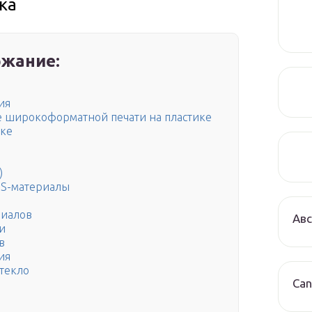
ка
жание:
ия
 широкоформатной печати на пластике
ике
)
OS-материалы
риалов
Авс
и
в
ия
стекло
Can