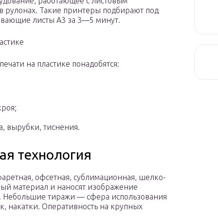
удование, работающее с листовым
в рулонах. Такие принтеры подбирают под
вающие листы А3 за 3—5 минут.
астике
печати на пластике понадобятся:
кроя;
, вырубки, тиснения.
я технология
фаретная, офсетная, сублимационная, шелко-
ный материал и наносят изображение
. Небольшие тиражи — сфера использования
к, накатки. Оперативность на крупных