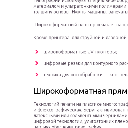
Типографии используют специальное обор
материалом и ультратонкими полимерами 
толщину основы. Нужны машины, запечаты
Широкоформатный плоттер печатает на пл
Кроме принтера, для струйной и лазерной 
широкоформатные UV-плоттеры;
цифровые резаки для контурного рас
техника для постобработки — конгрева
Широкоформатная пряма
Технологий печати на пластике много: тра
и флексографическая. Берут активирован
латексными или сольвентными чернилами
цифровой технологии, ультратонких плено
партиях обеспечит ризография.