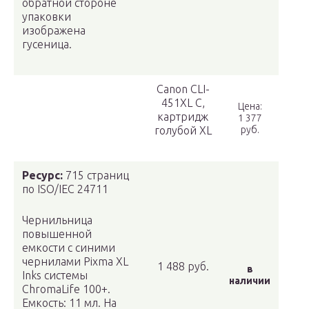
обратной стороне
упаковки
изображена
гусеница.
Canon CLI-
451XL C,
Цена:
картридж
1 377
голубой XL
руб.
Ресурс:
715 страниц
по ISO/IEC 24711
Чернильница
повышенной
емкости с синими
чернилами Pixma XL
1 488 руб.
в
Inks системы
наличии
ChromaLife 100+.
Емкость: 11 мл. На