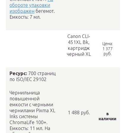
обороте упаковки
изображен
бегемот.
Емкость: 7 мл.
Canon CLI-
451XL Bk,
Цена:
картридж
1 377
черный XL
руб.
Ресурс:
700 страниц
по ISO/IEC 29102
Чернильница
повышенной
емкости с черными
чернилами Pixma XL
1 488 руб.
в
Inks системы
наличии
ChromaLife 100+.
Емкость: 11 мл. На