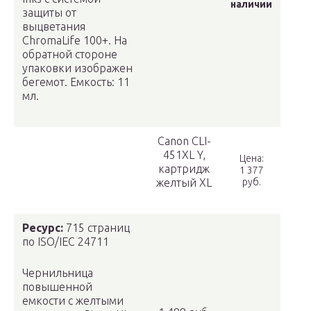
наличии
защиты от
выцветания
ChromaLife 100+. На
обратной стороне
упаковки изображен
бегемот. Емкость: 11
мл.
Canon CLI-
451XL Y,
Цена:
картридж
1 377
желтый XL
руб.
Ресурс:
715 страниц
по ISO/IEC 24711
Чернильница
повышенной
емкости с желтыми