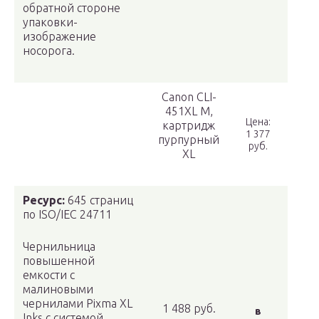
обратной стороне
упаковки-
изображение
носорога.
Canon CLI-
451XL M,
Цена:
картридж
1 377
пурпурный
руб.
XL
Ресурс:
645 страниц
по ISO/IEC 24711
Чернильница
повышенной
емкости с
малиновыми
чернилами Pixma XL
1 488 руб.
в
Inks с системой