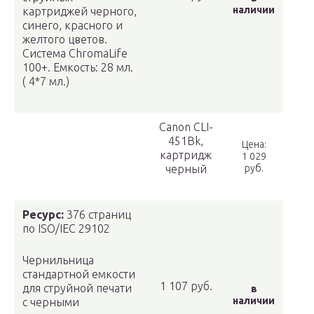
наличии
картриджей черного,
синего, красного и
желтого цветов.
Система ChromaLife
100+. Емкость: 28 мл.
( 4*7 мл.)
Canon CLI-
451Bk,
Цена:
картридж
1 029
черный
руб.
Ресурс:
376 страниц
по ISO/IEC 29102
Чернильница
стандартной емкости
1 107 руб.
для струйной печати
в
наличии
с черными