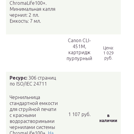
ChromaLife100+.
Минимальная капля
чернил: 2 пл.
Емкость: 7 мл.
Canon CLI-
451M,
Цена:
картридж
1 029
пурпурный
руб.
Ресурс:
306 страниц
по ISO/IEC 24711
Чернильница
стандартной емкости
для струйной печати
1 107 руб.
с красными
в
наличии
водорастворимыми
чернилами системы
ChromaLife100+.
На