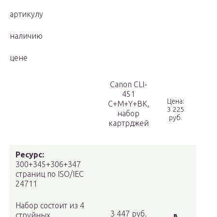
артикулу
наличию
цене
Canon CLI-
451
Цена:
C+M+Y+BK,
3 225
набор
руб.
картрджей
Ресурс:
300+345+306+347
страниц по ISO/IEC
24711
Набор состоит из 4
3 447 руб.
струйных
в