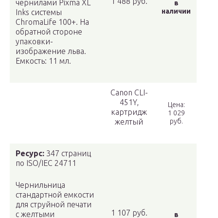
1 488 руб.
чернилами Pixma XL
в
наличии
Inks системы
ChromaLife 100+. На
обратной стороне
упаковки-
изображение льва.
Емкость: 11 мл.
Canon CLI-
451Y,
Цена:
картридж
1 029
желтый
руб.
Ресурс:
347 страниц
по ISO/IEC 24711
Чернильница
стандартной емкости
для струйной печати
1 107 руб.
с желтыми
в