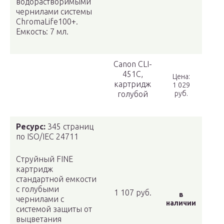
водорастворимыми
чернилами системы
ChromaLife100+.
Емкость: 7 мл.
Canon CLI-
451C,
Цена:
картридж
1 029
голубой
руб.
Ресурс:
345 страниц
по ISO/IEC 24711
Струйный FINE
картридж
стандартной емкости
с голубыми
1 107 руб.
в
чернилами с
наличии
системой защиты от
выцветания