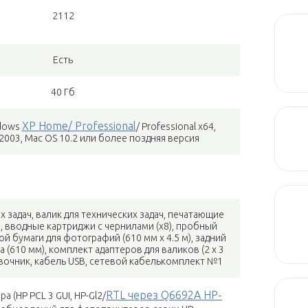
2112
Есть
40 Гб
XP Home/ Professional
ndows
/ Professional x64,
2003, Mac OS 10.2 или более поздняя версия
х задач, валик для технических задач, печатающие
а), вводные картриджи с чернилами (х8), пробный
й бумаги для фотографий (610 мм х 4.5 м), задний
а (610 мм), комплект адаптеров для валиков (2 x 3
авочник, кабель USB, сетевой кабелькомплект №1
RTL через Q6692A HP-
а (HP PCL 3 GUI, HP-Gl2/