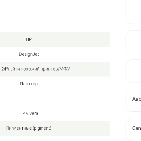
HP
DesignJet
 24″найти похожий принтер/МФУ
Плоттер
Авс
HP Vivera
Can
Пигментные (pigment)