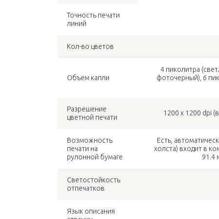
Точность печати
линий
Кол-во цветов
4 пиколитра (свет
Объем капли
фоточерный), 6 пи
Разрешение
1200 x 1200 dpi 
цветной печати
Возможность
Есть, автоматическ
печати на
холста) входит в к
рулонной бумаге
91.4 
Светостойкость
отпечатков
Язык описания