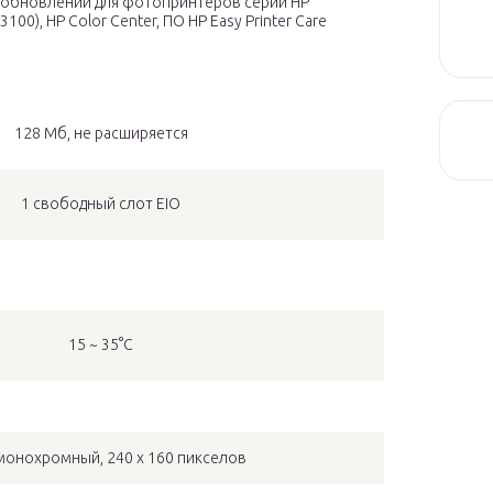
 обновлений для фотопринтеров серии HP
100), HP Color Center, ПО HP Easy Printer Care
128 Мб, не расширяется
1 свободный слот EIO
15 ~ 35°C
 монохромный, 240 х 160 пикселов