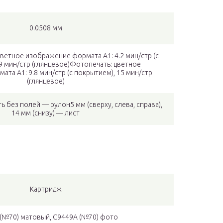
0.0508 мм
ветное изображение формата А1: 4.2 мин/стр (с
9 мин/стр (глянцевое)Фотопечать: цветное
та А1: 9.8 мин/стр (с покрытием), 15 мин/стр
(глянцевое)
ь без полей — рулон5 мм (сверху, слева, справа),
14 мм (снизу) — лист
Картридж
(№70) матовый, C9449A (№70) фото