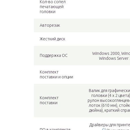
Кол-во сопел
печатающей
головки
Авторезак
Жесткий диск
Windows 2000, Wi
Поддержка ОС
Windows Server 
Комплект
поставки и опции
Валик для графически
головки (4 х 2 цвет
Комплект
рулон высокоглянцево
поставки
лоток (610 мм), стойк
дюйма), краткий спр
Драйверы для принтер
ПО в комплекте