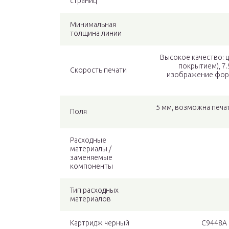
страниц
Минимальная
толщина линии
Высокое качество: ц
покрытием), 7.
Скорость печати
изображение форма
5 мм, возможна печат
Поля
Расходные
материалы /
заменяемые
компоненты
Тип расходных
материалов
Картридж черный
C9448A 