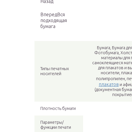
Назад
ВпередВся
подходящая
бумага
Бумага, Бумага д
Фотобумага, Холст
материалы для 
самоклеящиеся мате
для плакатов и в
Типы печатных
носители, плака
носителей
полипропилен, пе
плакатов
и афиш
(документная бумаг
покрытием
Плотность бумаги
Параметры/
функции печати