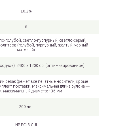
±0.2%
8
ло-голубой, светло-пурпурный, светло-серый,
колитров (голубой, пурпурный, желтый, черный
матовый)
(входное), 2400 x 1200 dpi (оптимизированное)
ий резак (режет все печатные носители, кроме
омплект поставки. Максимальная длина рулона —
м, максимальный диаметр: 136 мм
200 лет
HP PCL3 GUI