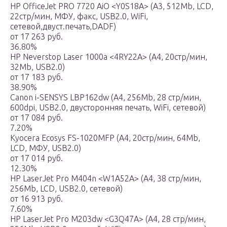
HP OfficeJet PRO 7720 AiO <Y0S18A> (A3, 512Mb, LCD,
22стр/мин, МФУ, факс, USB2.0, WiFi,
сетевой,двуст.печать,DADF)
от 17 263 руб.
36.80%
HP Neverstop Laser 1000a <4RY22A> (A4, 20стр/мин,
32Mb, USB2.0)
от 17 183 руб.
38.90%
Canon i-SENSYS LBP162dw (A4, 256Mb, 28 стр/мин,
600dpi, USB2.0, двусторонняя печать, WiFi, сетевой)
от 17 084 руб.
7.20%
Kyocera Ecosys FS-1020MFP (A4, 20стр/мин, 64Mb,
LCD, МФУ, USB2.0)
от 17 014 руб.
12.30%
HP LaserJet Pro M404n <W1A52A> (A4, 38 стр/мин,
256Mb, LCD, USB2.0, сетевой)
от 16 913 руб.
7.60%
HP LaserJet Pro M203dw <G3Q47A> (A4, 28 стр/мин,