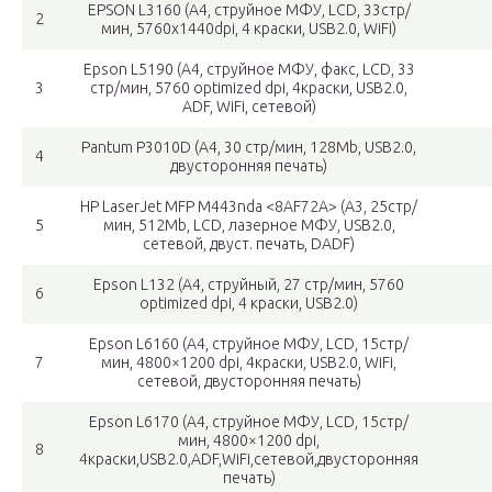
EPSON L3160 (A4, струйное МФУ, LCD, 33стр/
2
мин, 5760x1440dpi, 4 краски, USB2.0, WiFi)
Epson L5190 (A4, струйное МФУ, факс, LCD, 33
3
стр/мин, 5760 optimized dpi, 4краски, USB2.0,
ADF, WiFi, сетевой)
Pantum P3010D (A4, 30 стр/мин, 128Mb, USB2.0,
4
двусторонняя печать)
HP LaserJet MFP M443nda <8AF72A> (A3, 25стр/
5
мин, 512Mb, LCD, лазерное МФУ, USB2.0,
сетевой, двуст. печать, DADF)
Epson L132 (A4, струйный, 27 стр/мин, 5760
6
optimized dpi, 4 краски, USB2.0)
Epson L6160 (A4, струйное МФУ, LCD, 15стр/
7
мин, 4800×1200 dpi, 4краски, USB2.0, WiFi,
сетевой, двусторонняя печать)
Epson L6170 (A4, струйное МФУ, LCD, 15стр/
мин, 4800×1200 dpi,
8
4краски,USB2.0,ADF,WiFi,сетевой,двусторонняя
печать)