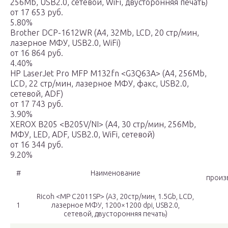
256Mb, USB2.0, сетевой, WiFi, двусторонняя печать)
от 17 653 руб.
5.80%
Brother DCP-1612WR (A4, 32Mb, LCD, 20 стр/мин,
лазерное МФУ, USB2.0, WiFi)
от 16 864 руб.
4.40%
HP LaserJet Pro MFP M132fn <G3Q63A> (A4, 256Mb,
LCD, 22 стр/мин, лазерное МФУ, факс, USB2.0,
сетевой, ADF)
от 17 743 руб.
3.90%
XEROX B205 <B205V/NI> (A4, 30 стр/мин, 256Mb,
МФУ, LED, ADF, USB2.0, WiFi, сетевой)
от 16 344 руб.
9.20%
#
Наименование
произ
Ricoh <MP C2011SP> (A3, 20стр/мин, 1.5Gb, LCD,
1
лазерное МФУ, 1200×1200 dpi, USB2.0,
cетевой, двусторонняя печать)