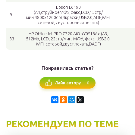
Epson L6190
(A4,струйноеМФУ,факс,LCD,15стр/
9
мин,4800x1200dpi,4краски,USB2.0,ADF,WiFi,
сетевой, двусторонняя печать)
HP OfficeJet PRO 7720 AiO <Y0S18A> (A3,
33
512Mb, LCD, 22стр/мин, МФУ, факс, USB2.0,
WiFi, сетевой,двуст.печать,DADF)
Понравилась статья?
0
Лайк автору
РЕКОМЕНДУЕМ ПО ТЕМЕ