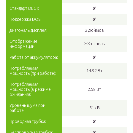
Стандарт DECT:
✘
Поддержка DOS:
✘
Диагональ дисплея:
2 дюймов
Отображение
ЖК-панель
информации:
Работа от аккумулятора:
✘
Потребляемая
14.92 Вт
мощность (при работе):
Потребляемая
мощность (в режиме
2.58 Вт
ожидания):
Уровень шума при
51 дБ
работе:
Проводная трубка:
✘
Беспроводная трубка:
✘