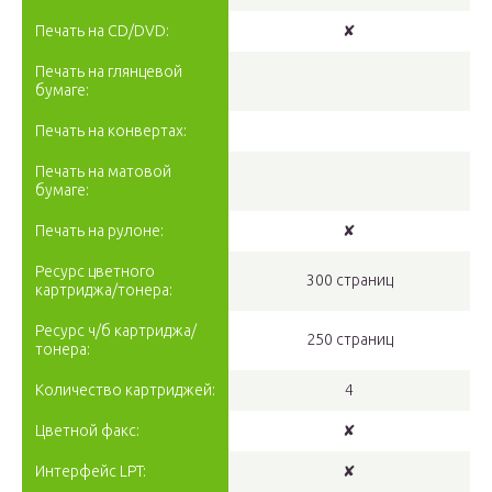
Печать на CD/DVD:
✘
Печать на глянцевой
бумаге:
Печать на конвертах:
Печать на матовой
бумаге:
Печать на рулоне:
✘
Ресурс цветного
300 страниц
картриджа/тонера:
Ресурс ч/б картриджа/
250 страниц
тонера:
Количество картриджей:
4
Цветной факс:
✘
Интерфейс LPT:
✘