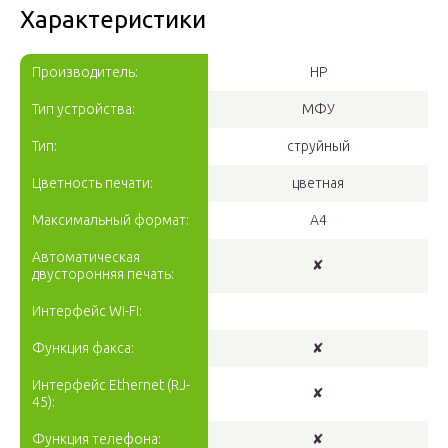
Характеристики
Производитель:
HP
Тип устройства:
МФУ
Тип:
струйный
Цветность печати:
цветная
Максимальный формат:
A4
Автоматическая
✘
двусторонняя печать:
Интерфейс Wi-Fi:
Функция факса:
✘
Интерфейс Ethernet (RJ-
✘
45):
Функция телефона:
✘