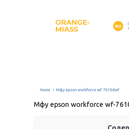
ORANGE-
RU
MIASS
Home
Мфу epson workforce wf-7610dwf
Мфу epson workforce wf-76
Содер