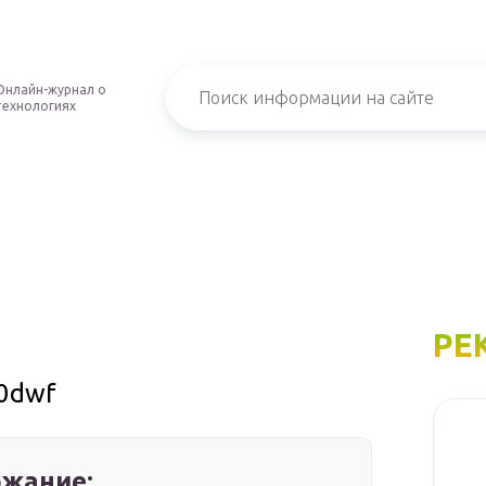
Онлайн-журнал о
технологиях
РЕ
10dwf
жание: