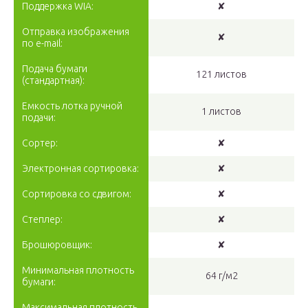
Поддержка WIA:
✘
Отправка изображения
✘
по e-mail:
Подача бумаги
121 листов
(стандартная):
Емкость лотка ручной
1 листов
подачи:
Сортер:
✘
Электронная сортировка:
✘
Сортировка со сдвигом:
✘
Степлер:
✘
Брошюровщик:
✘
Минимальная плотность
64 г/м2
бумаги:
Максимальная плотность