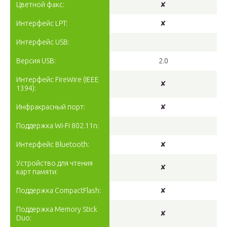
Цветной факс:
✘
Интерфейс LPT:
✘
Интерфейс USB:
Версия USB:
2.0
Интерфейс FireWire (IEEE
✘
1394):
Инфракрасный порт:
✘
Поддержка Wi-Fi 802.11n:
Интерфейс Bluetooth:
✘
Устройство для чтения
✘
карт памяти:
Поддержка CompactFlash:
✘
Поддержка Memory Stick
✘
Duo: