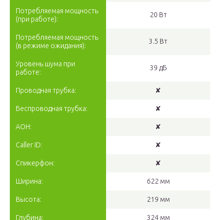
Потребляемая мощность
20 Вт
(при работе):
Потребляемая мощность
3.5 Вт
(в режиме ожидания):
Уровень шума при
39 дБ
работе:
Проводная трубка:
✘
Беспроводная трубка:
✘
АОН:
✘
Caller ID:
✘
Спикерфон:
✘
Ширина:
622 мм
Высота:
219 мм
Глубина:
324 мм