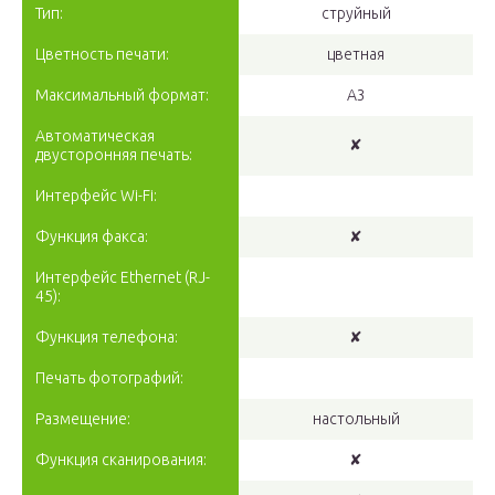
Тип:
струйный
Цветность печати:
цветная
Максимальный формат:
A3
Автоматическая
✘
двусторонняя печать:
Интерфейс Wi-Fi:
Функция факса:
✘
Интерфейс Ethernet (RJ-
45):
Функция телефона:
✘
Печать фотографий:
Размещение:
настольный
Функция сканирования:
✘