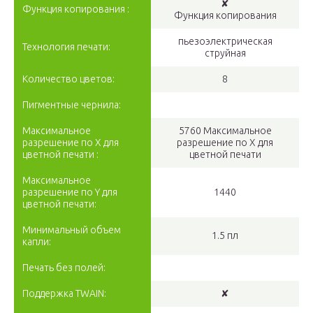
✘
Функция копирования :
Функция копирования
пьезоэлектрическая
Технология печати:
струйная
Количество цветов:
8
Пигментные чернила:
Максимальное
5760 Максимальное
разрешение по X для
разрешение по Х для
цветной печати :
цветной печати
Максимальное
разрешение по Y для
1440
цветной печати:
Минимальный объем
1.5 пл
капли:
Печать без полей:
Поддержка TWAIN:
✘