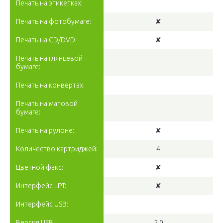
Печать на этикетках:
Печать на фотобумаге:
✘
Печать на CD/DVD:
✘
Печать на глянцевой
бумаге:
Печать на конвертах:
Печать на матовой
бумаге:
Печать на рулоне:
✘
Количество картриджей:
4
Цветной факс:
✘
Интерфейс LPT:
✘
Интерфейс USB:
Версия USB:
2.0