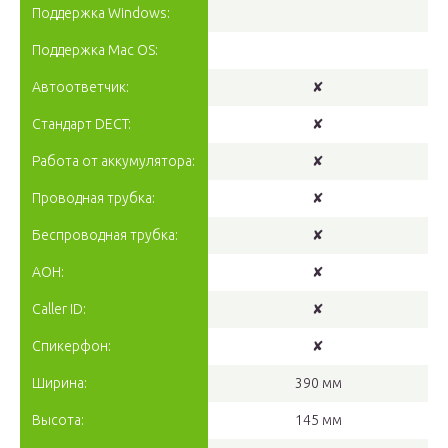
Поддержка Windows:
Поддержка Mac OS:
Автоответчик:
✘
Стандарт DECT:
✘
Работа от аккумулятора:
✘
Проводная трубка:
✘
Беспроводная трубка:
✘
АОН:
✘
Caller ID:
✘
Спикерфон:
✘
Ширина:
390 мм
Высота:
145 мм