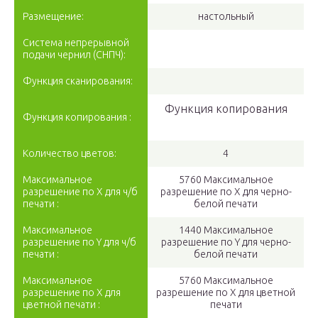
Размещение:
настольный
Система непрерывной
подачи чернил (СНПЧ):
Функция сканирования:
Функция копирования
Функция копирования :
Количество цветов:
4
Максимальное
5760 Максимальное
разрешение по X для ч/б
разрешение по Х для черно-
печати :
белой печати
Максимальное
1440 Максимальное
разрешение по Y для ч/б
разрешение по Y для черно-
печати :
белой печати
Максимальное
5760 Максимальное
разрешение по X для
разрешение по Х для цветной
цветной печати :
печати