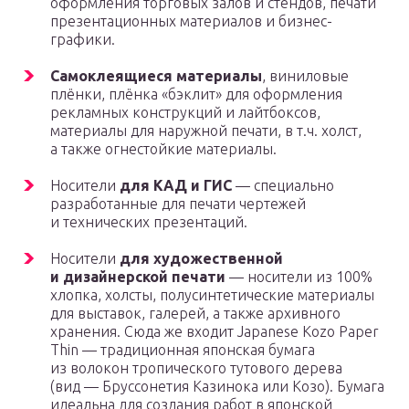
оформления торговых залов и стендов, печати
презентационных материалов и бизнес-
графики.
Самоклеящиеся материалы
, виниловые
плёнки, плёнка «бэклит» для оформления
рекламных конструкций и лайтбоксов,
материалы для наружной печати, в т.ч. холст,
а также огнестойкие материалы.
Носители
для КАД и ГИС
— специально
разработанные для печати чертежей
и технических презентаций.
Носители
для художественной
и дизайнерской печати
— носители из 100%
хлопка, холсты, полусинтетические материалы
для выставок, галерей, а также архивного
хранения. Сюда же входит Japanese Kozo Paper
Thin — традиционная японская бумага
из волокон тропического тутового дерева
(вид — Бруссонетия Казинока или Козо). Бумага
идеальна для создания работ в японской