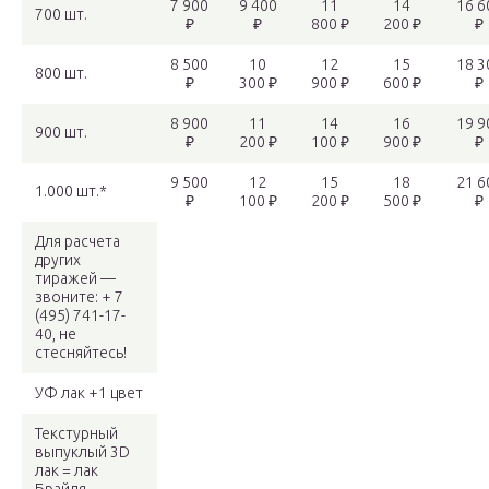
7 900
9 400
11
14
16 6
700 шт.
₽
₽
800 ₽
200 ₽
₽
8 500
10
12
15
18 3
800 шт.
₽
300 ₽
900 ₽
600 ₽
₽
8 900
11
14
16
19 9
900 шт.
₽
200 ₽
100 ₽
900 ₽
₽
9 500
12
15
18
21 6
1.000 шт.*
₽
100 ₽
200 ₽
500 ₽
₽
Для расчета
других
тиражей —
звоните: + 7
(495) 741-17-
40, не
стесняйтесь!
УФ лак +1 цвет
Текстурный
выпуклый 3D
лак = лак