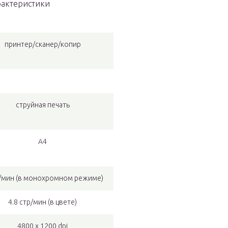
рактеристики
принтер/сканер/копир
струйная печать
A4
р/мин (в монохромном режиме)
4.8 стр/мин (в цвете)
4800 x 1200 dpi