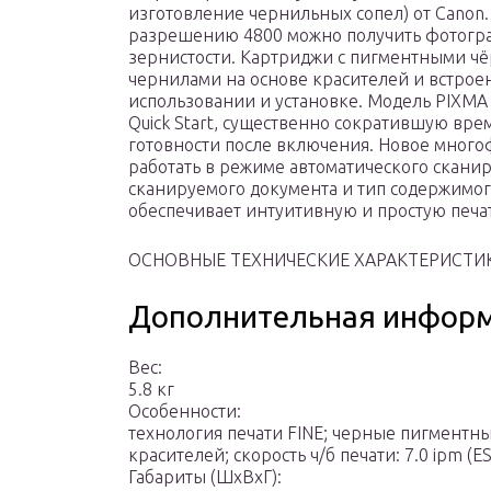
изготовление чернильных сопел) от Canon. 
разрешению 4800 можно получить фотогра
зернистости. Картриджи с пигментными ч
чернилами на основе красителей и встро
использовании и установке. Модель PIXM
Quick Start, существенно сократившую вре
готовности после включения. Новое много
работать в режиме автоматического скани
сканируемого документа и тип содержимо
обеспечивает интуитивную и простую печат
ОСНОВНЫЕ ТЕХНИЧЕСКИЕ ХАРАКТЕРИСТИ
Дополнительная инфор
Вес:
5.8 кг
Особенности:
технология печати FINE; черные пигментн
красителей; скорость ч/б печати: 7.0 ipm (E
Габариты (ШхВхГ):