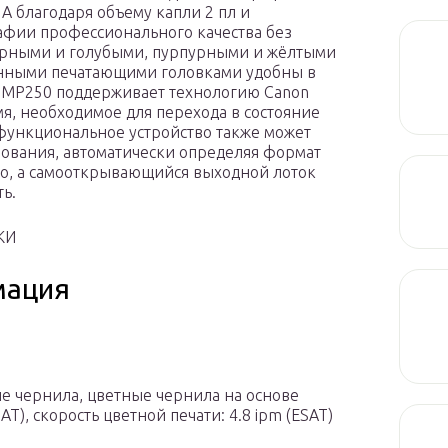
А благодаря объему капли 2 пл и
фии профессионального качества без
ёрными и голубыми, пурпурными и жёлтыми
енными печатающими головками удобны в
A MP250 поддерживает технологию Canon
мя, необходимое для перехода в состояние
функциональное устройство также может
рования, автоматически определяя формат
го, а самооткрывающийся выходной лоток
ь.
КИ
мация
ые чернила, цветные чернила на основе
SAT), скорость цветной печати: 4.8 ipm (ESAT)