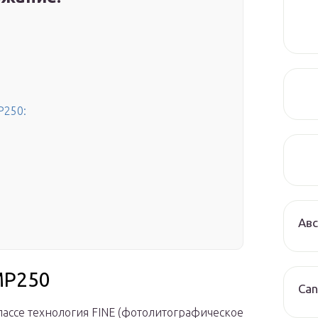
P250:
Авс
MP250
Can
лассе технология FINE (фотолитографическое