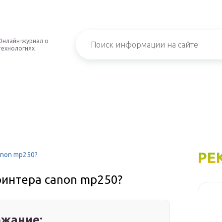
Онлайн-журнал о
технологиях
РЕ
anon mp250?
ринтера canon mp250?
жание: