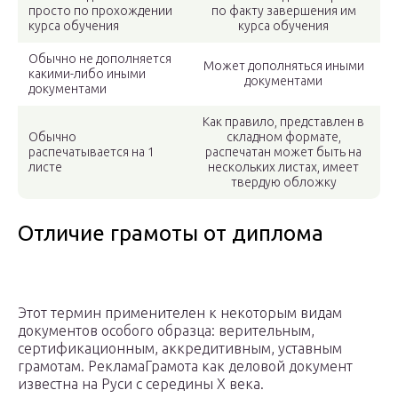
просто по прохождении
по факту завершения им
курса обучения
курса обучения
Обычно не дополняется
Может дополняться иными
какими-либо иными
документами
документами
Как правило, представлен в
Обычно
складном формате,
распечатывается на 1
распечатан может быть на
листе
нескольких листах, имеет
твердую обложку
Отличие грамоты от диплома
Этот термин применителен к некоторым видам
документов особого образца: верительным,
сертификационным, аккредитивным, уставным
грамотам. РекламаГрамота как деловой документ
известна на Руси с середины X века.