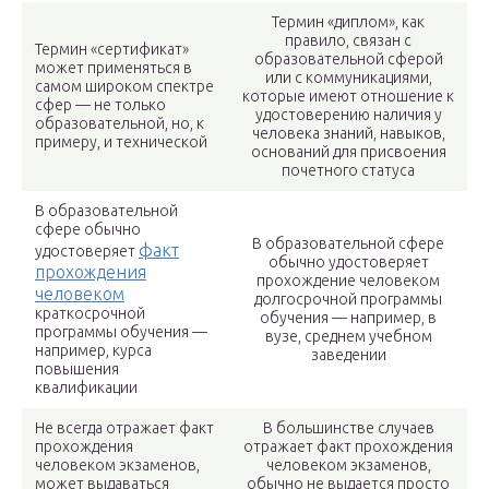
Термин «диплом», как
правило, связан с
Термин «сертификат»
образовательной сферой
может применяться в
или с коммуникациями,
самом широком спектре
которые имеют отношение к
сфер — не только
удостоверению наличия у
образовательной, но, к
человека знаний, навыков,
примеру, и технической
оснований для присвоения
почетного статуса
В образовательной
сфере обычно
В образовательной сфере
факт
удостоверяет
обычно удостоверяет
прохождения
прохождение человеком
человеком
долгосрочной программы
краткосрочной
обучения — например, в
программы обучения —
вузе, среднем учебном
например, курса
заведении
повышения
квалификации
Не всегда отражает факт
В большинстве случаев
прохождения
отражает факт прохождения
человеком экзаменов,
человеком экзаменов,
может выдаваться
обычно не выдается просто