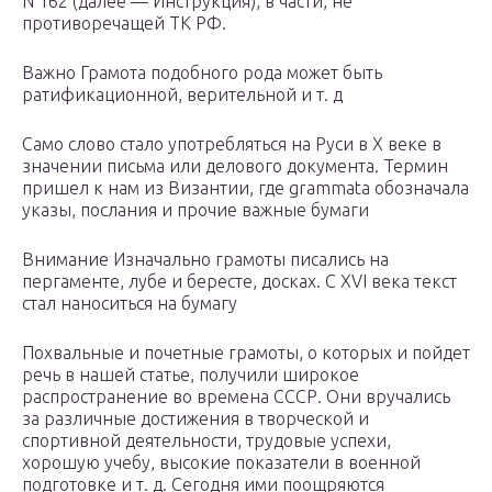
N 162 (далее — Инструкция), в части, не
противоречащей ТК РФ.
Важно Грамота подобного рода может быть
ратификационной, верительной и т. д
Само слово стало употребляться на Руси в X веке в
значении письма или делового документа. Термин
пришел к нам из Византии, где grammata обозначала
указы, послания и прочие важные бумаги
Внимание Изначально грамоты писались на
пергаменте, лубе и бересте, досках. С XVI века текст
стал наноситься на бумагу
Похвальные и почетные грамоты, о которых и пойдет
речь в нашей статье, получили широкое
распространение во времена СССР. Они вручались
за различные достижения в творческой и
спортивной деятельности, трудовые успехи,
хорошую учебу, высокие показатели в военной
подготовке и т. д. Сегодня ими поощряются