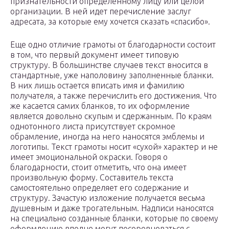
признательности определенному лицу или целой
организации. В ней идет перечисление заслуг
адресата, за которые ему хочется сказать «спасибо».
Еще одно отличие грамоты от благодарности состоит
в том, что первый документ имеет типовую
структуру. В большинстве случаев текст вносится в
стандартные, уже наполовину заполненные бланки.
В них лишь остается вписать имя и фамилию
получателя, а также перечислить его достижения. Что
же касается самих бланков, то их оформление
является довольно скупым и сдержанным. По краям
однотонного листа присутствует скромное
обрамление, иногда на него наносятся эмблемы и
логотипы. Текст грамоты носит «сухой» характер и не
имеет эмоциональной окраски. Говоря о
благодарности, стоит отметить, что она имеет
произвольную форму. Составитель текста
самостоятельно определяет его содержание и
структуру. Зачастую изложение получается весьма
душевным и даже трогательным. Надписи наносятся
на специально созданные бланки, которые по своему
оформлению вполне могут посоревноваться с