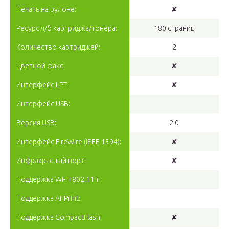
Печать на рулоне:
✘
Ресурс ч/б картриджа/тонера:
180 страниц
Количество картриджей:
2
Цветной факс:
✘
Интерфейс LPT:
✘
Интерфейс USB:
Версия USB:
2.0
Интерфейс FireWire (IEEE 1394):
✘
Инфракрасный порт:
✘
Поддержка Wi-Fi 802.11n:
Поддержка AirPrint:
Поддержка CompactFlash:
✘