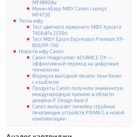
MF4890dw
Мини-обзор МФУ Canon i-sensys
MF4730
Тесты мфу
Тест цветного лазерного МФУ Kyocera
TASKalfa 2550ci
Тест МФУ Epson Expression Premium XP-
800/XP-700
Новости мфу Canon
Canon Imagerunner ADVANCE DX —
эффективный переход на цифровые
технологии
Формула выгодной печати: тяни билет
с кэшбэком
Продукты Canon получили знаменитую
международную премию в области
дизайна iF Design Award
Canon выпускает линейку струйных
печатающих устройств PIXMA G в новой
комплектации
Аналог картриджи