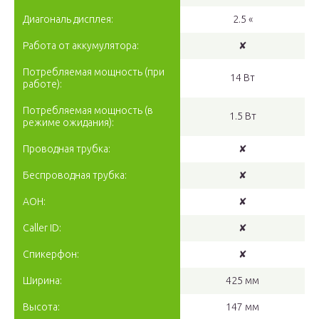
Диагональ дисплея:
2.5 «
Работа от аккумулятора:
✘
Потребляемая мощность (при
14 Вт
работе):
Потребляемая мощность (в
1.5 Вт
режиме ожидания):
Проводная трубка:
✘
Беспроводная трубка:
✘
АОН:
✘
Caller ID:
✘
Спикерфон:
✘
Ширина:
425 мм
Высота:
147 мм