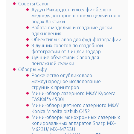
Советы Canon
Аудун Рикардсен и «селфи» белого
медведя, которое провело целый год в
водах Арктики
Работа с моделью и создание доски
вдохновения
Объективы Canon для фуд-фотографии
8 лучших советов по свадебной
фотографии от Линдси Годдар
Лучшие объективы Canon для
пейзажной съемки
Обзоры мфу
Роскачество опубликовало
международное исследование
струйных принтеров
Мини-обзор лазерного МФУ Kyocera
TASKalfa 4500i
Мини-обзор цветного лазерного МФУ
Konica Minolta bizhub C452
Мини-обзоры монохромных лазерных
копировальных аппаратов Sharp MX–
M623U/ MX–M753U